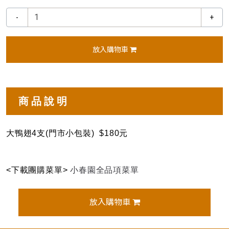
-
+
放入購物車
商品說明
大鴨翅4支(門市小包裝) $180元
<下載團購菜單>
小春園全品項菜單
放入購物車