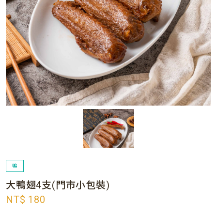
鴨
大鴨翅4支(門市小包裝)
NT$ 180