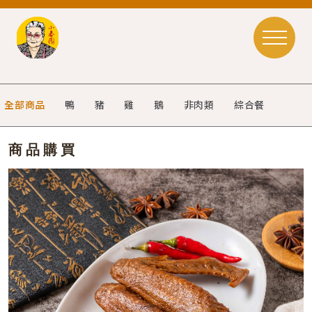
全部商品
鴨
豬
雞
鵝
非肉類
綜合餐
商品購買