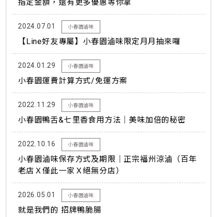
指定金額，還有更多優惠等你拿
2024.07.01
小春園滷味
【Line好友專屬】小春園滷味限定月月抽來囉
2024.01.29
小春園滷味
小春園運費計算方式/免運方案
2022.11.29
小春園滷味
小春園鴨舌&七里香食用方法｜美味加倍的秘密
2022.10.16
小春園滷味
小春園滷味保存方式及期限｜正宗福州涼滷（百年
老店Ｘ僅此一家Ｘ絕無分店）
2026.05.01
小春園滷味
就是我們的 招牌鴨脆腸