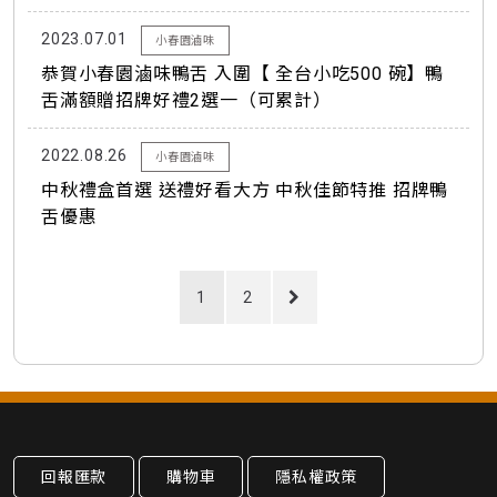
2023.07.01
小春園滷味
恭賀小春園滷味鴨舌 入圍【 全台小吃500 碗】鴨
舌滿額贈招牌好禮2選一（可累計）
2022.08.26
小春園滷味
中秋禮盒首選 送禮好看大方 中秋佳節特推 招牌鴨
舌優惠
1
2
回報匯款
購物車
隱私權政策