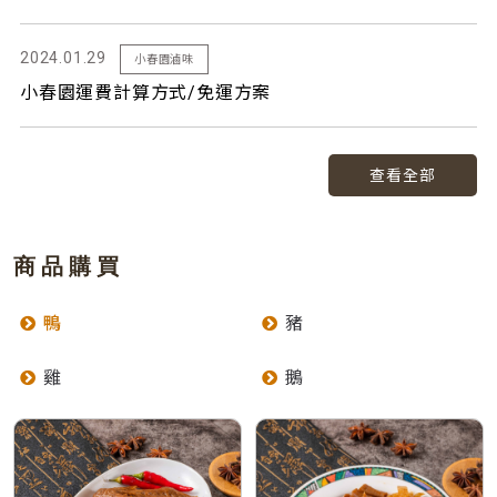
2024.01.29
小春園滷味
小春園運費計算方式/免運方案
查看全部
商品購買
鴨
豬
雞
鵝