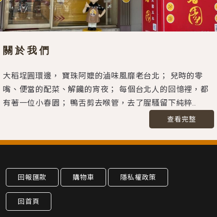
關於我們
大稻埕圓環邊， 寶珠阿嬤的滷味風靡老台北； 兒時的零
嘴、便當的配菜、解饞的宵夜； 每個台北人的回憶裡，都
有著一位小春園； 鴨舌剪去喉管，去了腥騷留下純粹..
查看完整
回報匯款
購物車
隱私權政策
回首頁