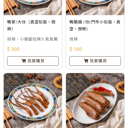
鴨掌/大份（真空包裝，微
鴨脆腸 /份(門市小包裝，真
辣）
空，微辣)
蒜辣，小春園招牌人氣推薦
微辣
$ 300
$ 100
我要購買
我要購買