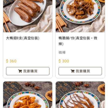
大鴨翅8支(真空包裝)
鴨脆腸/份(真空包裝，微
辣)
微辣
$ 360
$ 300
我要購買
我要購買