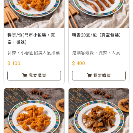
鴨掌/份(門市小包裝，真
鴨舌20支/包（真空包裝）
空，微辣)
蒜辣，小春園招牌人氣推薦
港澳客最愛，微辣，人氣招
牌
$ 100
$ 400
我要購買
我要購買