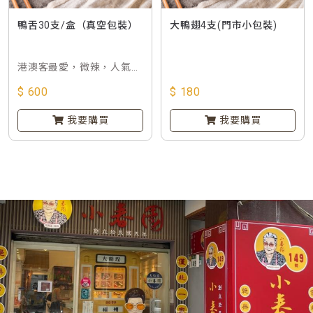
鴨舌30支/盒（真空包裝）
大鴨翅4支(門市小包裝)
港澳客最愛，微辣，人氣招
牌
$ 600
$ 180
我要購買
我要購買