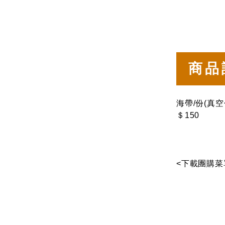
商品
海帶/份(真空
＄150
<下載團購菜