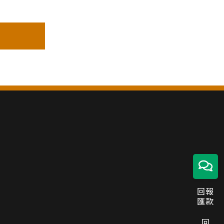
回報
匯款
回