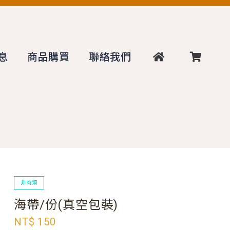
息
商品購買
聯絡我們
非肉類
海帶/份(真空包裝)
NT$ 150