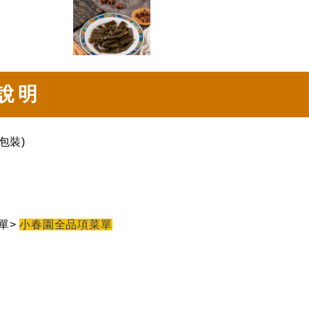
說明
包裝)
單>
小春園全品項菜單