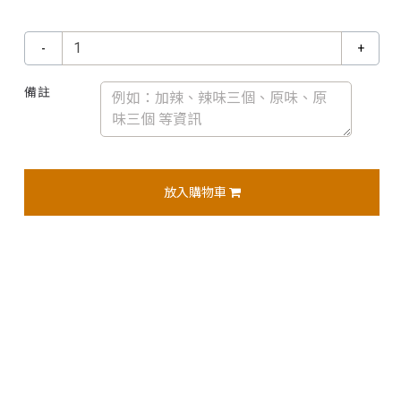
-
+
備註
放入購物車