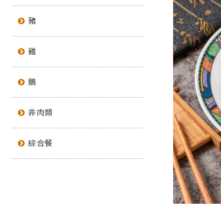
豬
雞
鵝
非肉類
綜合餐