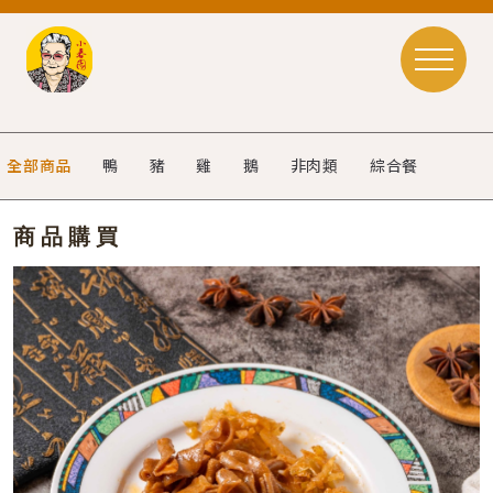
全部商品
鴨
豬
雞
鵝
非肉類
綜合餐
商品購買