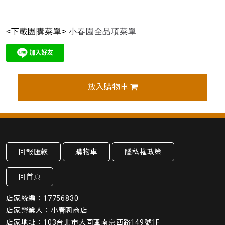
<下載團購菜單>
小春園全品項菜單
放入購物車
回報匯款
購物車
隱私權政策
回首頁
店家統編：17756830
店家營業人：小春園商店
店家地址：103台北市大同區南京西路149號1F