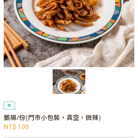
鵝
鵝腸/份(門市小包裝，真空，微辣)
NT$ 100