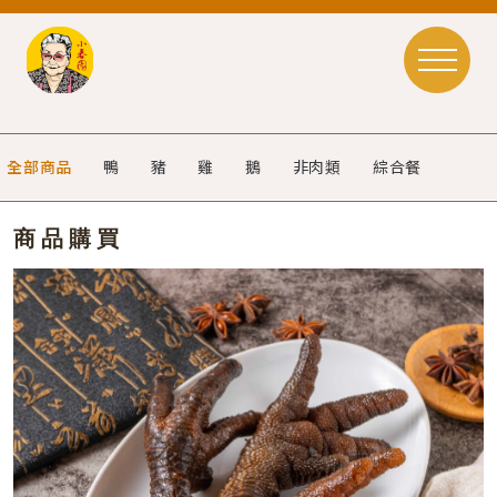
全部商品
鴨
豬
雞
鵝
非肉類
綜合餐
商品購買