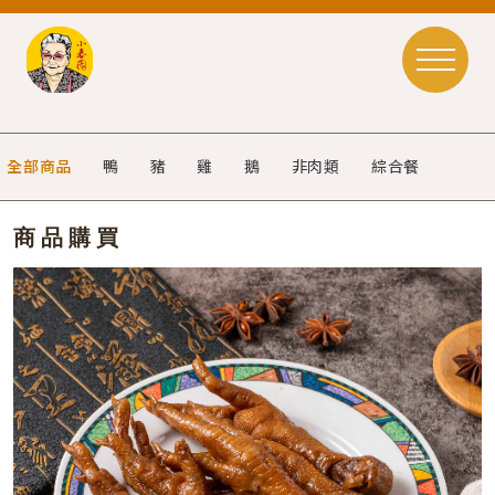
全部商品
鴨
豬
雞
鵝
非肉類
綜合餐
商品購買