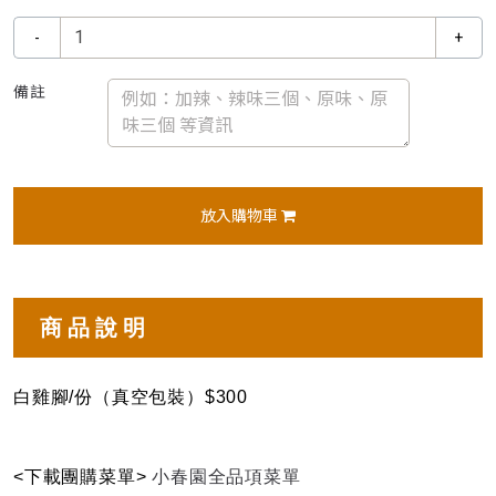
-
+
備註
放入購物車
商品說明
白雞腳/份（真空包裝）$300
<下載團購菜單>
小春園全品項菜單