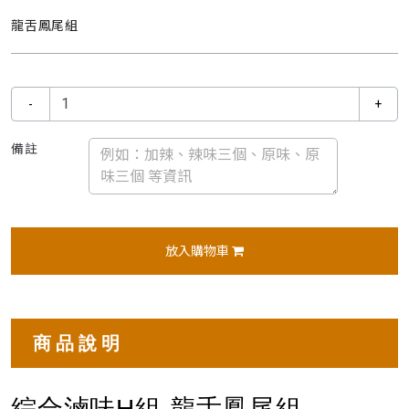
龍舌鳳尾組
-
+
備註
放入購物車
商品說明
綜合滷味H組-龍舌鳳尾組