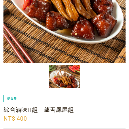
綜合餐
綜合滷味H組｜龍舌鳳尾組
NT$ 400