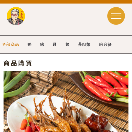
全部商品
鴨
豬
雞
鵝
非肉類
綜合餐
商品購買