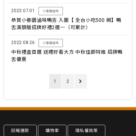
2023.07.01
小春園滷味
恭賀小春園滷味鴨舌 入圍【 全台小吃500 碗】鴨
舌滿額贈招牌好禮2選一（可累計）
2022.08.26
小春園滷味
中秋禮盒首選 送禮好看大方 中秋佳節特推 招牌鴨
舌優惠
1
2
回報匯款
購物車
隱私權政策