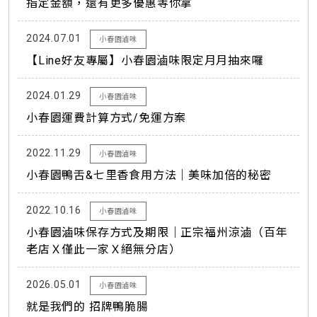
指定金額，還有更多優惠等你拿
2024.07.01
小春園滷味
【Line好友專屬】小春園滷味限定月月抽來囉
2024.01.29
小春園滷味
小春園運費計算方式/免運方案
2022.11.29
小春園滷味
小春園鴨舌&七里香食用方法｜美味加倍的秘密
2022.10.16
小春園滷味
小春園滷味保存方式及期限｜正宗福州涼滷（百年
老店Ｘ僅此一家Ｘ絕無分店）
2026.05.01
小春園滷味
就是我們的 招牌鴨脆腸